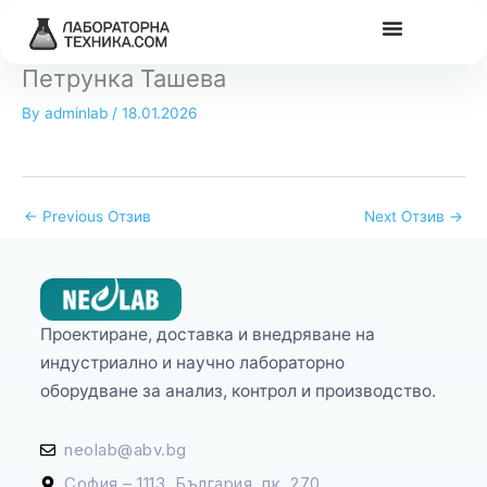
Skip
to
content
Петрунка Ташева
By
adminlab
/
18.01.2026
←
Previous Отзив
Next Отзив
→
Проектиране, доставка и внедряване на
индустриално и научно лабораторно
оборудване за анализ, контрол и производство.
neolab@abv.bg
София – 1113, България, пк. 270