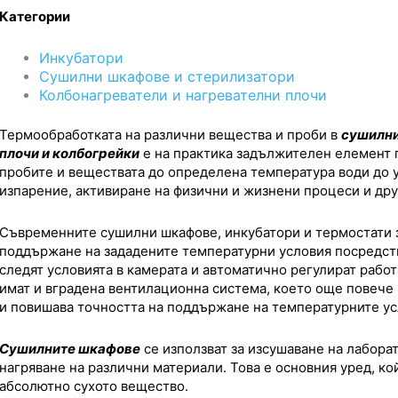
Категории
Инкубатори
Сушилни шкафове и стерилизатори
Колбонагреватели и нагревателни плочи
Термообработката на различни вещества и проби в
с
ушилни
плочи и колбогрейки
е на практика задължителен елемент п
пробите и веществата до определена температура води до 
изпарение, активиране на физични и жизнени процеси и дру
Съвременните сушилни шкафове, инкубатори и термостати з
поддържане на зададените температурни условия посредст
следят условията в камерата и автоматично регулират рабо
имат и вградена вентилационна система, което още повече
и повишава точността на поддържане на температурните ус
Сушилните шкафове
се използват за изсушаване на лабора
нагряване на различни материали. Това е основния уред, ко
абсолютно сухото вещество.