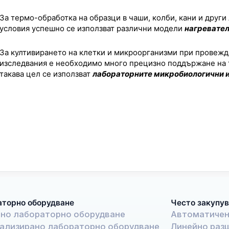
За термо-обработка на образци в чаши, колби, кани и друг
условия успешно се използват различни модели
нагревател
За култивирането на клетки и микроорганизми при провежд
изследвания е необходимо много прецизно поддържане на т
такава цел се използват
лабораторните микробиологични 
аторно оборудване
Често закупув
но лабораторно оборудване
Автоматичен 
ализирано лабораторно оборудване
Линейно раз