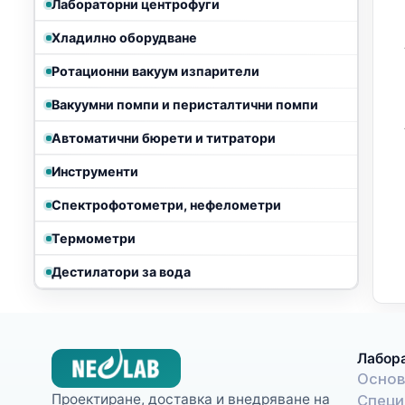
Лабораторни центрофуги
Хладилно оборудване
Ротационни вакуум изпарители
Вакуумни помпи и перисталтични помпи
Автоматични бюрети и титратори
Инструменти
Спектрофотометри, нефелометри
Термометри
Дестилатори за вода
Лабор
Основ
Проектиране, доставка и внедряване на
Специ