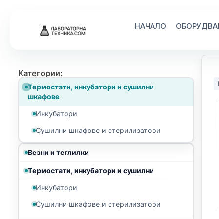
Skip
to
content
НАЧАЛО
Категории:
Термостати, инкубатори и сушилни
шкафове
Инкубатори
Сушилни шкафове и стерилизатори
Везни и теглилки
Термостати, инкубатори и сушилни
Инкубатори
Сушилни шкафове и стерилизатори