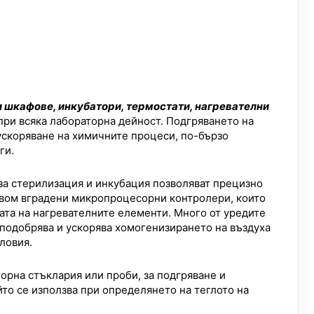
 шкафове, инкубатори, термостати, нагревателни
ри всяка лабораторна дейност. Подгряването на
ускоряване на химичните процеси, по-бързо
ги.
а стерилизация и инкубация позволяват прецизно
вом вградени микропроцесорни контролери, които
тата на нагревателните елементи. Много от уредите
 подобрява и ускорява хомогенизирането на въздуха
ловия.
торна стъклария или проби, за подгряване и
йто се използва при определянето на теглото на