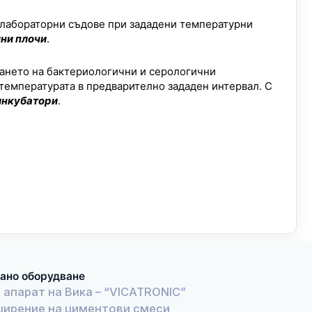
и лабораторни съдове при зададени температурни
ни плочи
.
ането на бактериологични и серологични
емпературата в предварително зададен интервал. С
инкубатори
.
ано оборудване
апарат на Вика – “VICATRONIC”
ширение на циментови смеси