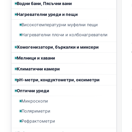
Водни бани, Пясъчни вани
Нагревателни уреди и пещи
Високотемпературни муфелни пещи
Нагревателни плочи и колбонагреватели
Хомогенизатори, бъркалки и миксери
Мелници и хавани
Климатични камери
рН-метри, кондуктометри, оксиметри
Оптични уреди
Микроскопи
Поляриметри
Рефрактометри